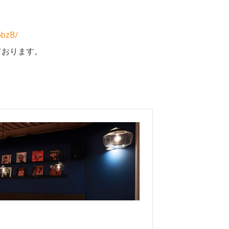
pbzB/
ております。
。