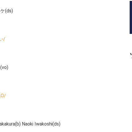
(ds)
L-/
vo)
LO/
akura(b) Naoki Iwakoshi(ds)